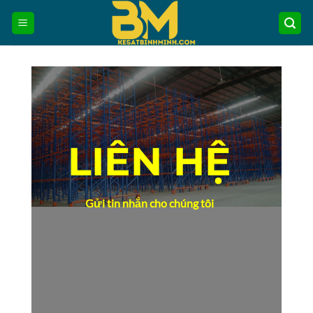
Bỏ
qua
nội
dung
LIÊN HỆ
Gửi tin nhắn cho chúng tôi