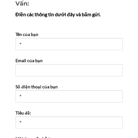
Vấn:
Điền các thông tin dưới đây và bấm gửi.
Tên của bạn
Email của bạn
Số điện thoại của bạn
Tiêu đề: