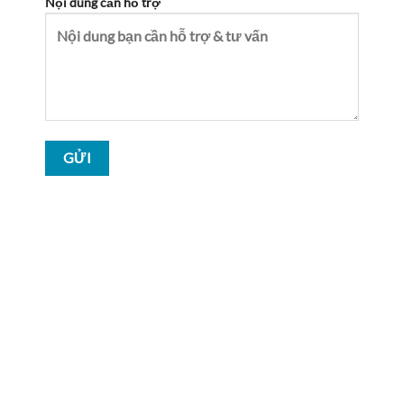
Nội dung cần hỗ trợ