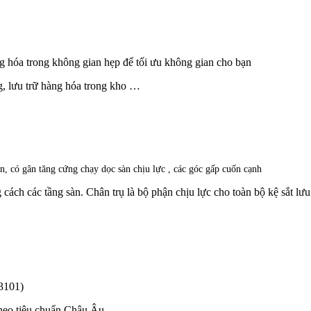
àng hóa trong không gian hẹp để tối ưu không gian cho bạn
g, lưu trữ hàng hóa trong kho …
, có gân tăng cứng chạy dọc sàn chịu lực , các góc gấp cuốn cạnh
 cách các tầng sàn. Chân trụ là bộ phận chịu lực cho toàn bộ kệ sắt lư
G3101)
theo tiêu chuẩn Châu Âu