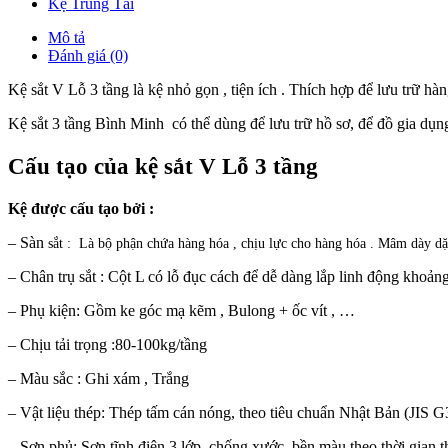
Kệ Trung Tải
Mô tả
Đánh giá (0)
Kệ sắt V Lỗ 3 tầng là kệ nhỏ gọn , tiện ích . Thích hợp để lưu trữ h
Kệ sắt 3 tầng Bình Minh có thể dùng để lưu trữ hồ sơ, để đồ gia dụn
Cấu tạo của kệ sắt V Lỗ 3 tầng
Kệ được cấu tạo bởi :
– Sàn
sắt : Là bộ phận chứa hàng hóa , chịu lực cho hàng hóa . Mâm dày dặn
– Chân trụ sắt : Cột L có lỗ đục cách để dễ dàng lắp linh động khoảng
– Phụ kiện: Gồm ke góc mạ kẽm , Bulong + ốc vít , …
– Chịu tải trọng :80-100kg/tầng
– Màu sắc : Ghi xám , Trắng
– Vật liệu thép: Thép tấm cán nóng, theo tiêu chuẩn Nhật Bản (JIS 
– Sơn phủ: Sơn tĩnh điện 3 lớp, chống xước, bền màu theo thời gian 