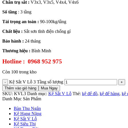
Chân trụ sắt :
V3x3, V3x5, V4x4, V4x6
Số tầng
: 3 tầng
Tải trọng an toàn :
90-100kg/tầng
Chất liệu :
Sắt sơn tĩnh điện chống gỉ
Bảo hành :
24 tháng
Thương hiệu :
Bình Minh
Hotline : 0968 952 975
Còn 100 trong kho
Kệ Sắt V Lỗ 3 Tầng số lượng
Thêm vào giỏ hàng
Mua Ngay
SKU:
KVL3
Danh mục:
Kệ Sắt V Lỗ
Thẻ:
kệ để đồ
,
kệ để hàng
,
kệ 
Danh Mục Sản Phẩm
Bàn Thu Ngân
Kệ Hạng Nặng
Kệ Sắt V Lỗ
Kệ Siêu Thị