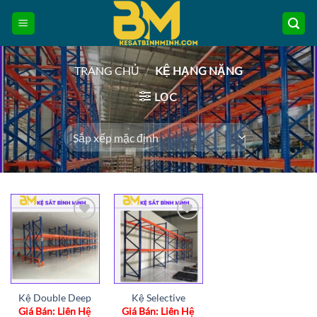
Bỏ
qua
nội
dung
TRANG CHỦ
/
KỆ HẠNG NẶNG
LỌC
Add to
Add to
wishlist
wishlist
Kệ Double Deep
Kệ Selective
Giá Bán: Liên Hệ
Giá Bán: Liên Hệ