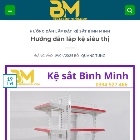
Bỏ
qua
nội
dung
HƯỚNG DẪN LẮP ĐẶT KỆ SẮT BÌNH MINH
Hướng dẫn lắp kệ siêu thị
ĐĂNG VÀO
19/04/2025
BỞI
QUANG TUNG
19
Th4