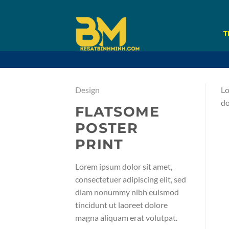
Bỏ
qua
nội
T
dung
Design
Lo
do
FLATSOME
POSTER
PRINT
Lorem ipsum dolor sit amet,
consectetuer adipiscing elit, sed
diam nonummy nibh euismod
tincidunt ut laoreet dolore
magna aliquam erat volutpat.