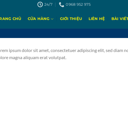
24/7
0968 952 975
RANG CHỦ
CỬA HÀNG
GIỚI THIỆU
LIÊN HỆ
BÀI VIẾ
rem ipsum dolor sit amet, consectetuer adipiscing elit, sed diam
lore magna aliquam erat volutpat.