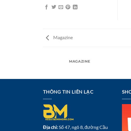
Magazine
 TYPOGRAPHY
MAGAZINE
THÔNG TIN LIÊN LẠC
SHO
Địa chỉ:
Số 47, ngõ 8, đường Cầu