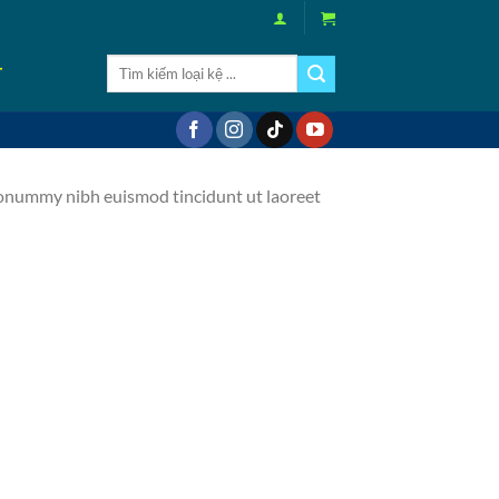
Tìm
T
kiếm:
 nonummy nibh euismod tincidunt ut laoreet