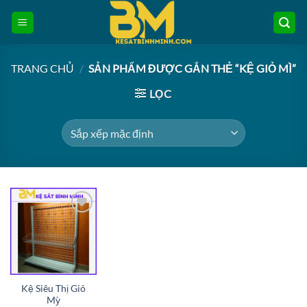
Bỏ
qua
nội
dung
TRANG CHỦ
/
SẢN PHẨM ĐƯỢC GẮN THẺ “KỆ GIỎ MÌ”
LỌC
Add to
wishlist
Kệ Siêu Thị Giỏ
Mỳ