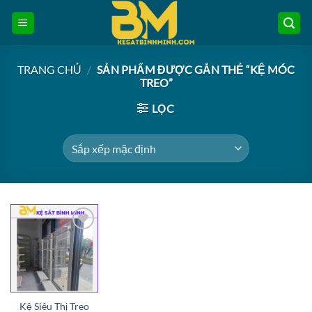
Bỏ
qua
nội
dung
TRANG CHỦ
/
SẢN PHẨM ĐƯỢC GẮN THẺ “KỆ MÓC
TREO”
LỌC
Add to
wishlist
Kệ Siêu Thị Treo