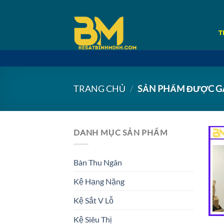
Bỏ
qua
nội
T
dung
TRANG CHỦ
/
SẢN PHẨM ĐƯỢC GẮ
DANH MỤC SẢN PHẨM
Bàn Thu Ngân
Kệ Hạng Nặng
Kệ Sắt V Lỗ
Kệ Siêu Thị