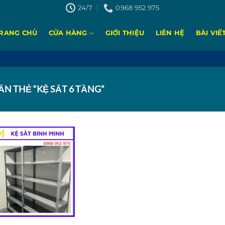
24/7
0968 952 975
RANG CHỦ
CỬA HÀNG
GIỚI THIỆU
LIÊN HỆ
BÀI VIẾ
N THẺ “KỆ SẮT 6 TẦNG”
Add to
wishlist