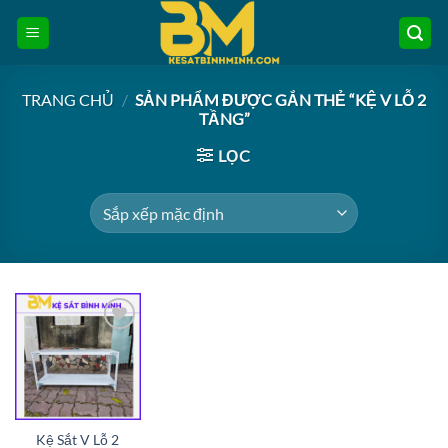
Bỏ
qua
nội
dung
TRANG CHỦ
/
SẢN PHẨM ĐƯỢC GẮN THẺ “KỆ V LỖ 2
TẦNG”
LỌC
Add to
wishlist
Kệ Sắt V Lỗ 2