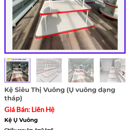
Kệ Siêu Thị Vuông (Ụ vuông dạng
tháp)
Giá Bán: Liên Hệ
Kệ Ụ Vuông
Chiều cao: 1m, 1m2,1m5…