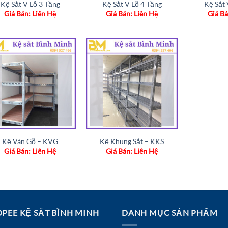
Kệ Sắt V Lỗ 3 Tầng
Kệ Sắt V Lỗ 4 Tầng
Kệ Sắt 
Giá Bán: Liên Hệ
Giá Bán: Liên Hệ
Giá Bá
Add to
Add to
wishlist
wishlist
Kệ Ván Gỗ – KVG
Kệ Khung Sắt – KKS
Giá Bán: Liên Hệ
Giá Bán: Liên Hệ
PEE KỆ SẮT BÌNH MINH
DANH MỤC SẢN PHẨM