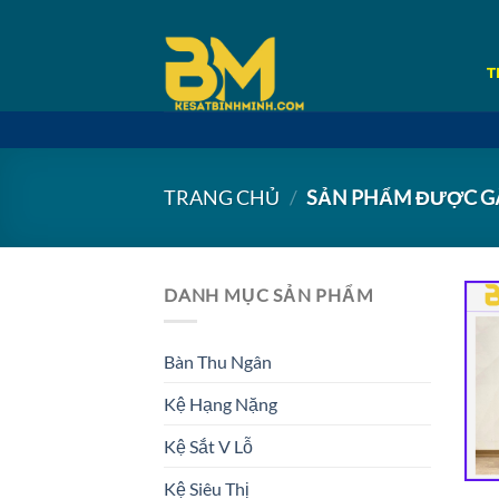
Bỏ
qua
nội
T
dung
TRANG CHỦ
/
SẢN PHẨM ĐƯỢC GẮ
DANH MỤC SẢN PHẨM
Bàn Thu Ngân
Kệ Hạng Nặng
Kệ Sắt V Lỗ
Kệ Siêu Thị