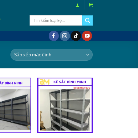
Tìm
T
kiếm:
Add to
Add to
wishlist
wishlist