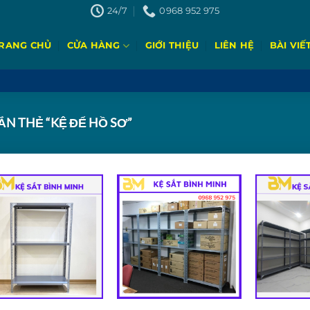
24/7
0968 952 975
RANG CHỦ
CỬA HÀNG
GIỚI THIỆU
LIÊN HỆ
BÀI VIẾ
N THẺ “KỆ ĐỂ HỒ SƠ”
Add to
Add to
wishlist
wishlist