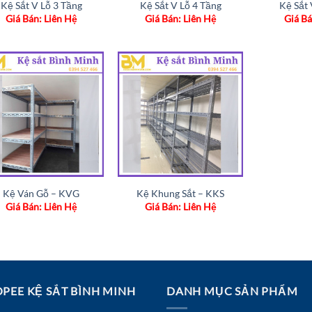
Kệ Sắt V Lỗ 3 Tầng
Kệ Sắt V Lỗ 4 Tầng
Kệ Sắt 
Giá Bán: Liên Hệ
Giá Bán: Liên Hệ
Giá Bá
Add to
Add to
wishlist
wishlist
Kệ Ván Gỗ – KVG
Kệ Khung Sắt – KKS
Giá Bán: Liên Hệ
Giá Bán: Liên Hệ
PEE KỆ SẮT BÌNH MINH
DANH MỤC SẢN PHẨM