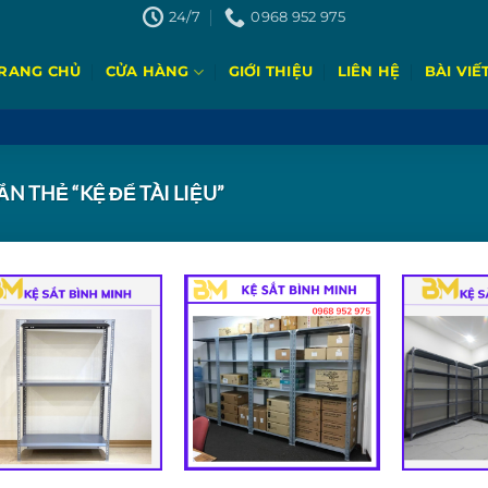
24/7
0968 952 975
RANG CHỦ
CỬA HÀNG
GIỚI THIỆU
LIÊN HỆ
BÀI VIẾ
 THẺ “KỆ ĐỂ TÀI LIỆU”
Add to
Add to
wishlist
wishlist