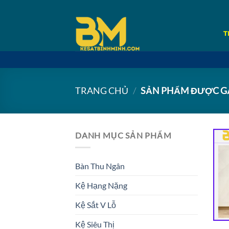
Bỏ
qua
nội
T
dung
TRANG CHỦ
/
SẢN PHẨM ĐƯỢC GẮN
DANH MỤC SẢN PHẨM
Bàn Thu Ngân
Kệ Hạng Nặng
Kệ Sắt V Lỗ
Kệ Siêu Thị