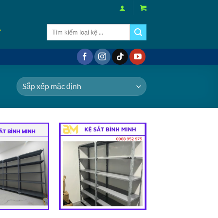
Tìm
T
kiếm:
Add to
Add to
wishlist
wishlist