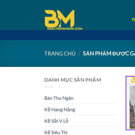
Bỏ
qua
nội
T
dung
TRANG CHỦ
/
SẢN PHẨM ĐƯỢC GẮ
DANH MỤC SẢN PHẨM
Bàn Thu Ngân
Kệ Hạng Nặng
Kệ Sắt V Lỗ
Kệ Siêu Thị