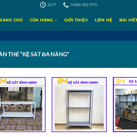
24/7
0968 952 975
RANG CHỦ
CỬA HÀNG
GIỚI THIỆU
LIÊN HỆ
BÀI VIẾ
N THẺ “KỆ SẮT ĐA NĂNG”
Add to
Add to
wishlist
wishlist