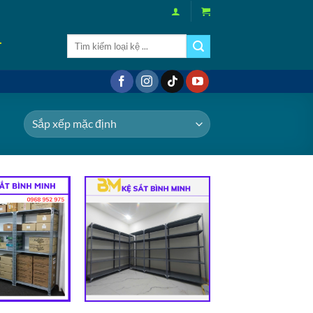
Tìm
T
kiếm:
Add to
Add to
wishlist
wishlist