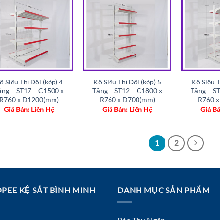
Add to
Add to
wishlist
wishlist
ệ Siêu Thị Đôi (kép) 4
Kệ Siêu Thị Đôi (kép) 5
Kệ Siêu T
ầng – ST17 – C1500 x
Tầng – ST12 – C1800 x
Tầng – S
R760 x D1200(mm)
R760 x D700(mm)
R760 x
Giá Bán: Liên Hệ
Giá Bán: Liên Hệ
Giá Bá
1
2
PEE KỆ SẮT BÌNH MINH
DANH MỤC SẢN PHẨM
Bàn Thu Ngân