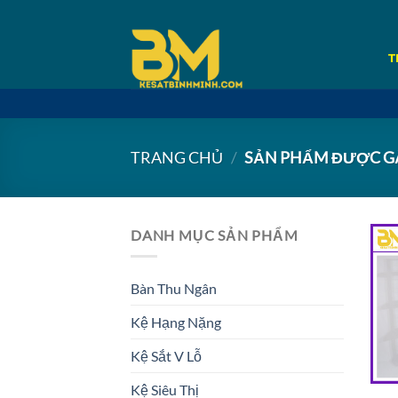
Bỏ
qua
nội
T
dung
TRANG CHỦ
/
SẢN PHẨM ĐƯỢC GẮN
DANH MỤC SẢN PHẨM
Bàn Thu Ngân
Kệ Hạng Nặng
Kệ Sắt V Lỗ
Kệ Siêu Thị