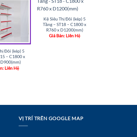
Add to
Add to
wishlist
wishlist
Kệ Siêu Thị Đôi (kép) 5
Tầng – ST18 – C1800 x
R760 x D1200(mm)
Giá Bán: Liên Hệ
hị Đôi (kép) 5
T15 – C1800 x
 D900(mm)
n: Liên Hệ
VỊ TRÍ TRÊN GOOGLE MAP