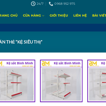
24/7
0968 952 975
RANG CHỦ
CỬA HÀNG
GIỚI THIỆU
LIÊN HỆ
BÀI VIẾ
 THẺ “KỆ SIÊU THỊ”
Add to
Add to
wishlist
wishlist