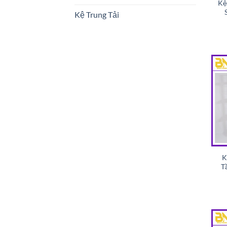
Kệ
Kệ Trung Tải
K
T