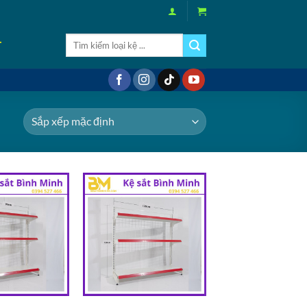
Tìm
T
kiếm:
Add to
Add to
wishlist
wishlist