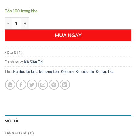
Còn 100 trong kho
Kệ Siêu Thị Đôi (kép) 4 Tầng - ST11 - C1500 x R760 x D700(mm) số l
MUA NGAY
SKU:
ST11
Danh mục:
Kệ Siêu Thị
Thẻ:
Kệ đôi
,
kệ kép
,
kệ lưng tôn
,
Kệ lưới
,
Kệ siêu thị
,
Kệ tạp hóa
MÔ TẢ
ĐÁNH GIÁ (0)