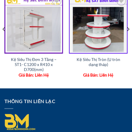
Add to
Add to
wishlist
wishlist
Kệ Siêu Thị Đơn 3 Tầng –
Kệ Siêu Thị Tròn (Ụ tròn
ST1- C1200 x R410 x
dạng tháp)
D700(mm)
Giá Bán: Liên Hệ
Giá Bán: Liên Hệ
THÔNG TIN LIÊN LẠC