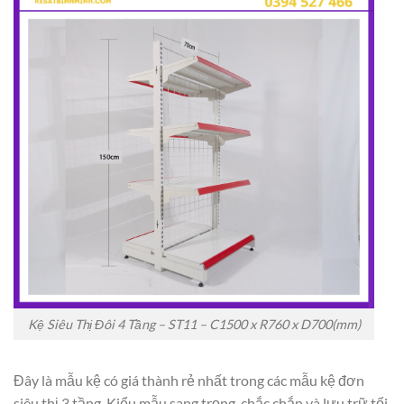
Kệ Siêu Thị Đôi 4 Tầng – ST11 – C1500 x R760 x D700(mm)
Đây là mẫu kệ có giá thành rẻ nhất trong các mẫu kệ đơn
siêu thị 3 tầng. Kiểu mẫu sang trọng, chắc chắn và lưu trữ tối