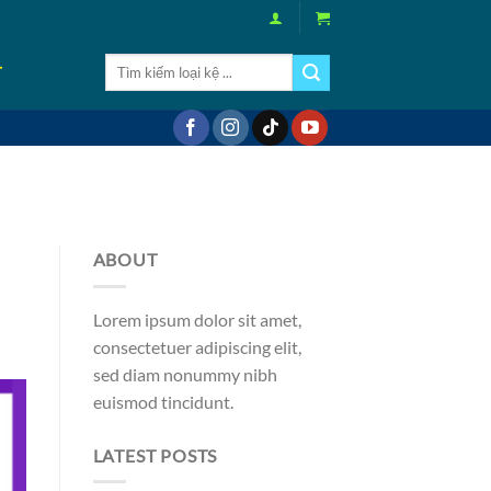
Tìm
T
kiếm:
ABOUT
Lorem ipsum dolor sit amet,
consectetuer adipiscing elit,
sed diam nonummy nibh
euismod tincidunt.
LATEST POSTS