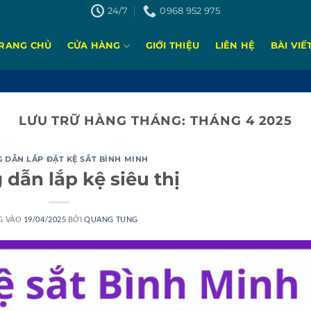
24/7
0968 952 975
RANG CHỦ
CỬA HÀNG
GIỚI THIỆU
LIÊN HỆ
BÀI VIẾ
LƯU TRỮ HÀNG THÁNG:
THÁNG 4 2025
 DẪN LẮP ĐẶT KỆ SẮT BÌNH MINH
dẫn lắp kệ siêu thị
G VÀO
19/04/2025
BỞI
QUANG TUNG