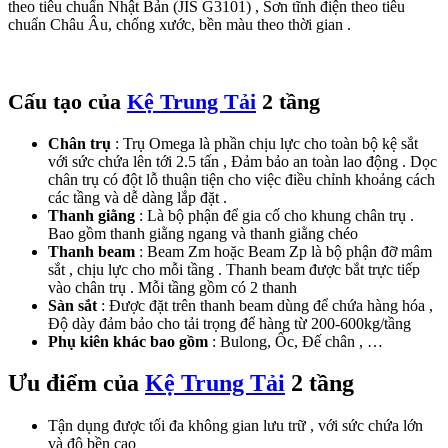
theo tiêu chuẩn Nhật Bản (JIS G3101) , Sơn tĩnh điện theo tiêu
chuẩn Châu Âu, chống xước, bền màu theo thời gian .
Cấu tạo của
Kệ Trung Tải
2 tầng
Chân trụ
: Trụ Omega là phần chịu lực cho toàn bộ kệ sắt
với sức chứa lên tới 2.5 tấn , Đảm bảo an toàn lao động . Dọc
chân trụ có đột lỗ thuận tiện cho việc điều chỉnh khoảng cách
các tầng và dễ dàng lắp đặt .
Thanh giằng
: Là bộ phận để gia cố cho khung chân trụ .
Bao gồm thanh giằng ngang và thanh giằng chéo
Thanh beam
: Beam Zm hoặc Beam Zp là bộ phận đỡ mâm
sắt , chịu lực cho mỗi tầng . Thanh beam được bắt trực tiếp
vào chân trụ . Mỗi tầng gồm có 2 thanh
Sàn sắt
: Được đặt trên thanh beam dùng để chứa hàng hóa ,
Độ dày đảm bảo cho tải trọng để hàng từ 200-600kg/tầng
Phụ kiên khác bao gồm
: Bulong, Ốc, Đế chân , …
Ưu điểm của
Kệ Trung Tải
2 tầng
Tận dụng được tối đa không gian lưu trữ , với sức chứa lớn
và độ bền cao