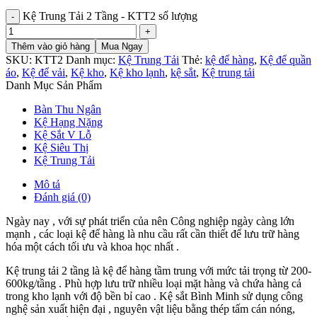
Kệ Trung Tải 2 Tầng - KTT2 số lượng
Thêm vào giỏ hàng
Mua Ngay
SKU:
KTT2
Danh mục:
Kệ Trung Tải
Thẻ:
kệ để hàng
,
Kệ để quần
áo
,
Kệ để vải
,
Kệ kho
,
Kệ kho lạnh
,
kệ sắt
,
Kệ trung tải
Danh Mục Sản Phẩm
Bàn Thu Ngân
Kệ Hạng Nặng
Kệ Sắt V Lỗ
Kệ Siêu Thị
Kệ Trung Tải
Mô tả
Đánh giá (0)
Ngày nay , với sự phát triển của nên Công nghiệp ngày càng lớn
mạnh , các loại kệ để hàng là nhu cầu rất cần thiết để lưu trữ hàng
hóa một cách tối ưu và khoa học nhất .
Kệ trung tải 2 tầng là kệ để hàng tầm trung với mức tải trọng từ 200-
600kg/tầng . Phù hợp lưu trữ nhiều loại mặt hàng và chứa hàng cả
trong kho lạnh với độ bền bỉ cao . Kệ sắt Bình Minh sử dụng công
nghệ sản xuất hiện đại , nguyên vật liệu bằng thép tấm cán nóng,