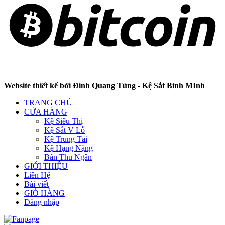
Website thiết kế bởi Đinh Quang Tùng - Kệ Sắt Bình MInh
TRANG CHỦ
CỬA HÀNG
Kệ Siêu Thị
Kệ Sắt V Lỗ
Kệ Trung Tải
Kệ Hạng Nặng
Bàn Thu Ngân
GIỚI THIỆU
Liên Hệ
Bài viết
GIỎ HÀNG
Đăng nhập