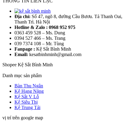
THÔNG TIN LIÊN LẠC
Địa chỉ:
Số 47, ngõ 8, đường Cầu Bươu. Tả Thanh Oai,
Thanh Trì. Hà Nội
Hotline & Zalo : 0968 952 975
0363 459 528 – Ms. Dung
0394 527 466 – Ms. Trang
039 7374 108 – Mr. Tùng
Fanpage :
Kệ Sắt Bình Minh
Email:
kesatbinhminh@gmail.com
Shopee Kệ Sắt Bình Minh
Danh mục sản phẩm
Bàn Thu Ngân
Kệ Hạng Nặng
Kệ Sắt V Lỗ
Kệ Siêu Thị
Kệ Trung Tải
vị trí trên google map