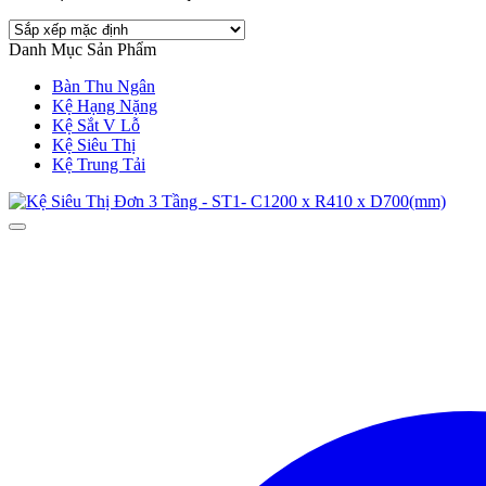
Danh Mục Sản Phẩm
Bàn Thu Ngân
Kệ Hạng Nặng
Kệ Sắt V Lỗ
Kệ Siêu Thị
Kệ Trung Tải