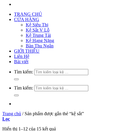
TRANG CHỦ
CỬA HÀNG
Kệ Siêu Thị
Kệ Sắt V Lỗ
Kệ Trung Tải
Kệ Hạng Nặng
Bàn Thu Ngân
GIỚI THIỆU
Liên Hệ
Bài viết
Tìm kiếm:
Tìm kiếm:
Trang chủ
/
Sản phẩm được gắn thẻ “kệ sắt”
Lọc
Hiển thị 1–12 của 15 kết quả