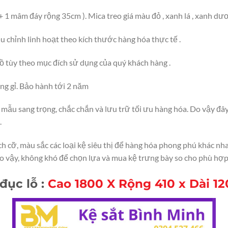
 1 mâm đáy rộng 35cm ). Mica treo giá màu đỏ , xanh lá , xanh dư
u chỉnh linh hoạt theo kích thước hàng hóa thực tế .
đồ tùy theo mục đích sử dụng của quý khách hàng .
ng gỉ. Bảo hành tới 2 năm
u mẫu sang trọng, chắc chắn và lưu trữ tối ưu hàng hóa. Do vậy đ
.
ch cỡ, màu sắc các loại kệ siêu thị để hàng hóa phong phú khác n
o vậy, không khó để chọn lựa và mua kệ trưng bày so cho phù hợp
đục lỗ :
Cao 1800 X Rộng 410 x Dài 12