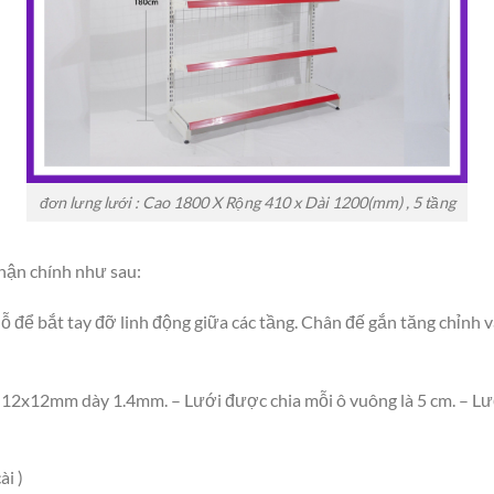
đơn lưng lưới : Cao 1800 X Rộng 410 x Dài 1200(mm) , 5 tầng
hận chính như sau:
ỗ để bắt tay đỡ linh động giữa các tầng. Chân đế gắn tăng chỉnh v
ộp 12x12mm dày 1.4mm. – Lưới được chia mỗi ô vuông là 5 cm. – Lư
ài )