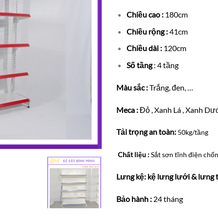
Chiều cao :
180cm
Chiều rộng :
41cm
Chiều dài :
120cm
Số tầng
: 4 tầng
Màu sắc :
Trắng, đen, …
Meca :
Đỏ , Xanh Lá , Xanh Dư
Tải trọng an toàn:
50kg/tầng
Chất liệu :
Sắt sơn tĩnh điện chốn
Lưng kệ: kệ lưng lưới & lưng t
Bảo hành :
24 tháng