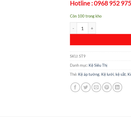
Hotline : 0968 952 97
Còn 100 trong kho
Kệ Siêu Thị Đơn 5 Tầng - ST9 - 
SKU:
ST9
Danh mục:
Kệ Siêu Thị
Thẻ:
Kệ áp tường
,
Kệ lưới
,
kệ sắt
,
Kệ