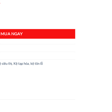
5
C1800 x R410 x D1200(mm) số lượng
MUA NGAY
 siêu thị
,
Kệ tạp hóa
,
kệ tôn lỗ