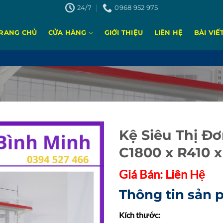
24/7
0968 952 975
RANG CHỦ
CỬA HÀNG
GIỚI THIỆU
LIÊN HỆ
BÀI VIẾ
Kệ Siêu Thị Đơ
C1800 x R410 
Add to
wishlist
Giá Bán: Liên Hệ
Thông tin sản 
Kích thước: