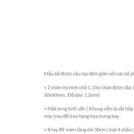
Mẫu kệ được cấu tạo đơn giản với các bộ p
+ 2 chân trụ hình chữ L: Dọc thân được đục l
30x60mm , Độ dày: 1.2mm)
+ Mặt lưng lưới sắt: ( Khung viền là sắt h
móc treo để treo hàng hóa trưng bày .
+ 8 tay đỡ mâm tầng dài 30cm ( loại 4 chấu c