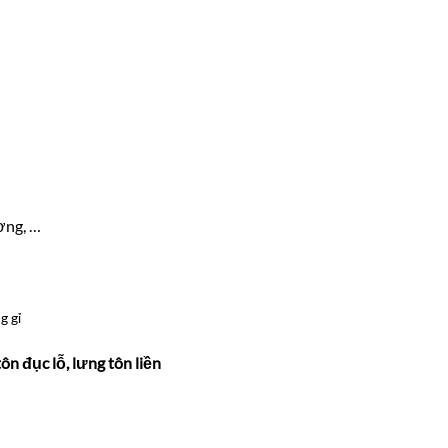
ơng, …
g gỉ
ôn đục lỗ, lưng tôn liền