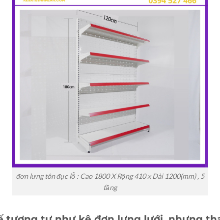
đơn lưng tôn đục lỗ : Cao 1800 X Rộng 410 x Dài 1200(mm) , 5
tầng
kế tương tự như kệ đơn lưng lưới. nhưng th