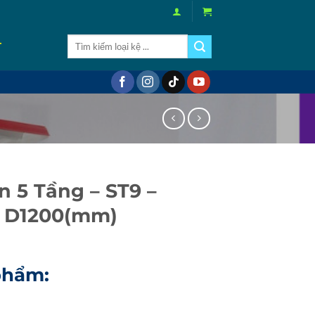
Tìm
T
kiếm:
n 5 Tầng – ST9 –
x D1200(mm)
phẩm: